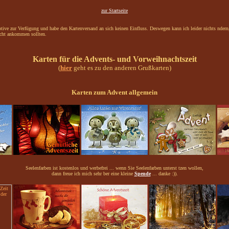
zur Startseite
Motive zur Verfügung und habe den Kartenversand an sich keinen Einfluss. Deswegen kann ich leider nichts nder
icht ankommen sollten.
Karten für die Advents- und Vorweihnachtszeit
(
hier
geht es zu den anderen Grußkarten)
Karten zum Advent allgemein
Seelenfarben ist kostenlos und werbefrei ... wenn Sie Seelenfarben unterst tzen wollen,
dann freue ich mich sehr ber eine kleine
Spende
... danke :)).