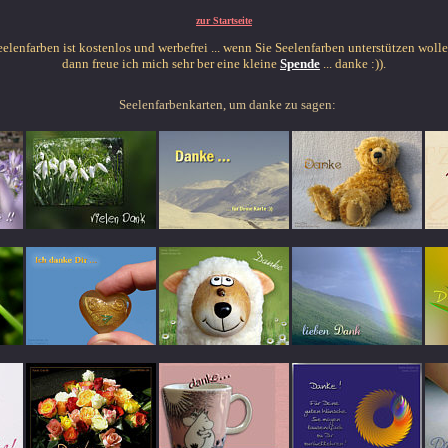
zur Startseite
eelenfarben ist kostenlos und werbefrei ... wenn Sie Seelenfarben unterstützen wolle
dann freue ich mich sehr ber eine kleine
Spende
... danke :)).
Seelenfarbenkarten, um danke zu sagen: